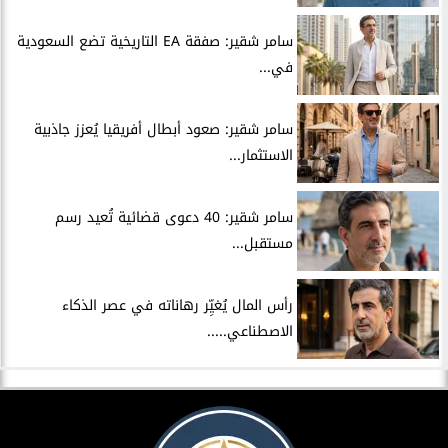
سامر شقير: صفقة EA التاريخية تضع السعودية
في...
سامر شقير: صعود أبطال أفريقيا يُعزز جاذبية
الاستثمار...
سامر شقير: 40 دعوى قضائية تُعيد رسم
مستقبل...
رأس المال يُغيِّر رهاناته في عصر الذكاء
الاصطناعي.....