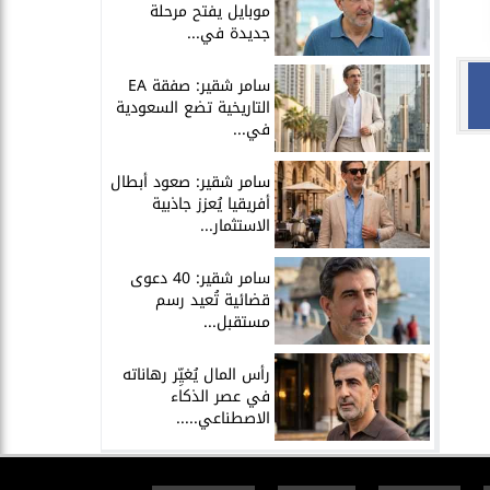
موبايل يفتح مرحلة
جديدة في...
سامر شقير: صفقة EA
التاريخية تضع السعودية
في...
سامر شقير: صعود أبطال
أفريقيا يُعزز جاذبية
الاستثمار...
سامر شقير: 40 دعوى
قضائية تُعيد رسم
مستقبل...
رأس المال يُغيِّر رهاناته
في عصر الذكاء
الاصطناعي.....