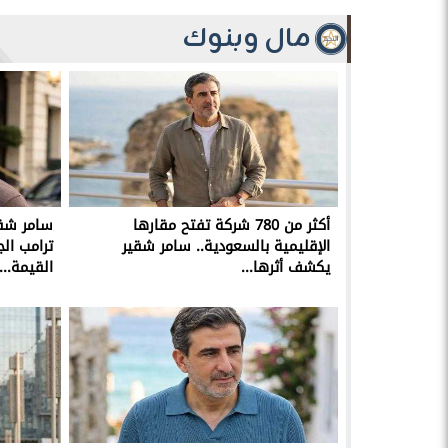
مال وبنوك
أكثر من 780 شركة تفتح مقارها
سامر شقي
الإقليمية بالسعودية.. سامر شقير
ترامب ال
يكشف أثرها...
القيمة...