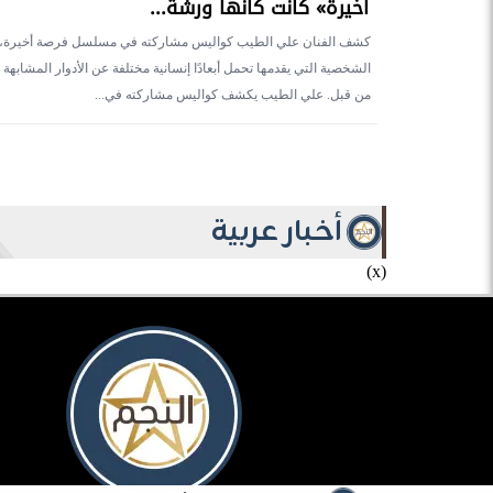
أخيرة» كانت كأنها ورشة...
كشف الفنان علي الطيب كواليس مشاركته في مسلسل فرصة أخيرة، مؤ
الشخصية التي يقدمها تحمل أبعادًا إنسانية مختلفة عن الأدوار المشابهة 
من قبل. علي الطيب يكشف كواليس مشاركته في...
أخبار عربية
(x)