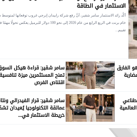
الاستثمار في الطاقة
أكَّد رائد الاستثمار سامر شقير، أنَّ رفع شركة رابيدان إنرجي غروب توقعاتها لمتوسط 
خام برنت في الربع الرابع من عام 2026 إلى نحو 100 دولار للبرميل يعكس تحولًا مهمً
تقييم...
و الفارق
سامر شقير: قراءة هيكل السوق
ضاربة
تمنح المستثمرين ميزة تنافسية
اقتناص الفرص
طناعي
سامر شقير: قرار الفيدرالي ونتائ
لعالمية
عمالقة التكنولوجيا يُعيدان تشك
خريطة الاستثمار في...