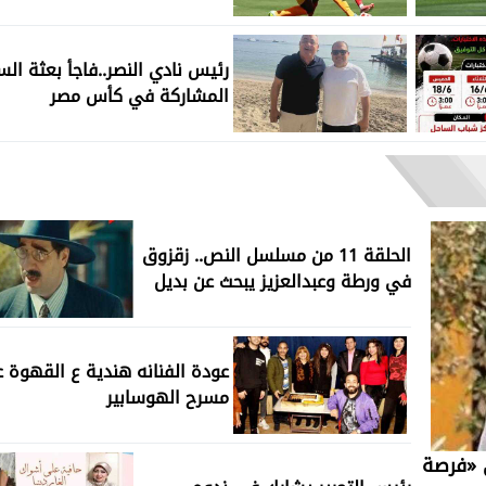
رئيس نادي النصر..فاجأ بعثة الس
المشاركة في كأس مصر
الحلقة 11 من مسلسل النص.. زقزوق
في ورطة وعبدالعزيز يبحث عن بديل
عودة الفنانه هندية ع القهوة 
مسرح الهوسابير
 «فرصة