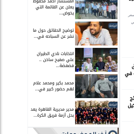
المستشار أحمد محفوظ
يعلن عن القائمة التي
يخوض...
سعر
ا في
الأهلي يفوز على الزمالك بثلاث
الرياضة
توضيح الحقائق حول ما
أهداف نظيفة ويشغل الدورى
نشر عن السباحه في...
الأخبار
انتخابات نادي الطيران
علي صفيح ساخن ..
فضفضة...
 في
الرياضة
محمد بكير ومحمد علام
لهم حضور كبير في...
ج
يل
الرياضة
مدير مديرية القاهرة يعد
بحل أزمة فريق الكرة...