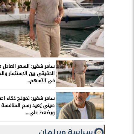
سامر شقير: السعر العادل ه
الحقيقي بين الاستثمار والم
في الأسهم...
سامر شقير: نموذج ذكاء اص
صيني يُعيد رسم المنافسة ا
ويضغط على...
سياسة وبرلمان