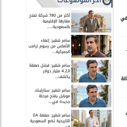
آخر الموضوعات
أكثر من 780 شركة تفتح
 في
مقارها الإقليمية
بالسعودية.....
سامر شقير: إعفاء
الألماس من رسوم ترامب
الجمركية...
سامر شقير: فشل صفقة
الـ4.2 مليار دولار
يكشف...
 وكالة
سامر شقير: ستارلينك
موبايل يفتح مرحلة
جديدة في...
سامر شقير: صفقة EA
التاريخية تضع السعودية
في...