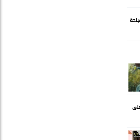
باحة
على