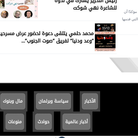
رئيس التحرير يشارك في ندوه
للشاعرة نهي شوكت
كدًا أن
التي قدمها
محمد حلمي يتلقى دعوة لحضور عرض مسرحي
”وعد ودنيا” لفريق ”صوت الجنوب”...
الأخبار
سياسة وبرلمان
مال وبنوك
أخبار عالمية
حوادث
منوعات