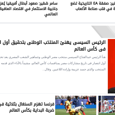
سامر شقير: صفقة EA التاريخية تضع
سامر شقير: صعود أبطال أفريقيا يُعزز
 في قلب صناعة الألعاب
جاذبية الاستثمار في اقتصاد العافية
العالمي
الرئيس السيسى يهنئ المنتخب الوطنى بتحقيق أول ان
فى كأس العالم
هنأ الرئيس عبدالفتاح السيسى منتخب مصر الوطنى وجماهير الشعب المصرى بعد تح
أول انتصار فى تاريخ مشاركات مصر بمنافسات كأس العالم، مشيداً بالأداء الذى قدمه
المنتخب والذى جسد عزيمة وإرادة اللاعبين. وقال...
فرنسا تهزم السنغال بثلاثية ف
ضربة البداية بكأس العالم