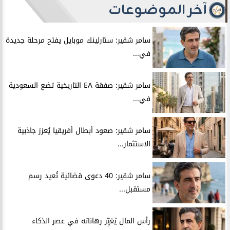
آخر الموضوعات
سامر شقير: ستارلينك موبايل يفتح مرحلة جديدة
في...
سامر شقير: صفقة EA التاريخية تضع السعودية
في...
سامر شقير: صعود أبطال أفريقيا يُعزز جاذبية
الاستثمار...
سامر شقير: 40 دعوى قضائية تُعيد رسم
مستقبل...
رأس المال يُغيِّر رهاناته في عصر الذكاء