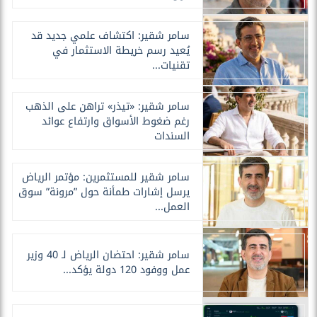
سامر شقير: اكتشاف علمي جديد قد
يُعيد رسم خريطة الاستثمار في
تقنيات...
سامر شقير: «تيذر» تراهن على الذهب
رغم ضغوط الأسواق وارتفاع عوائد
السندات
سامر شقير للمستثمرين: مؤتمر الرياض
يرسل إشارات طمأنة حول ”مرونة” سوق
العمل...
سامر شقير: احتضان الرياض لـ 40 وزير
عمل ووفود 120 دولة يؤكد...