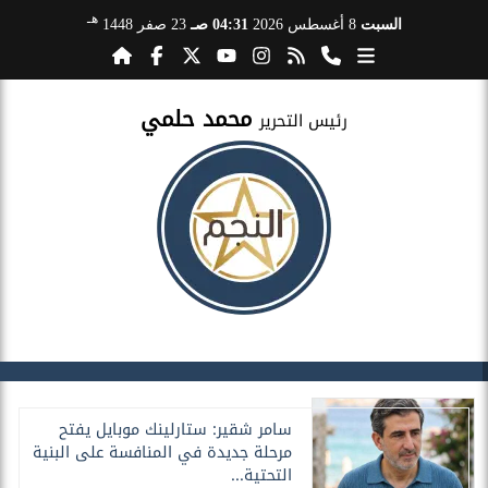
هـ
السبت
8 أغسطس 2026
04:31 صـ
23 صفر 1448
محمد حلمي
رئيس التحرير
سامر شقير: ستارلينك موبايل يفتح
مرحلة جديدة في المنافسة على البنية
التحتية...