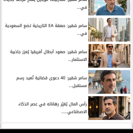
في...
سامر شقير: صفقة EA التاريخية تضع السعودية
في...
سامر شقير: صعود أبطال أفريقيا يُعزز جاذبية
الاستثمار...
سامر شقير: 40 دعوى قضائية تُعيد رسم
مستقبل...
رأس المال يُغيِّر رهاناته في عصر الذكاء
الاصطناعي.....