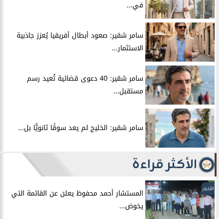
في...
سامر شقير: صعود أبطال أفريقيا يُعزز جاذبية
الاستثمار...
سامر شقير: 40 دعوى قضائية تُعيد رسم
مستقبل...
سامر شقير: الخليج لم يعد سوقًا ثانويًّا بل...
الأكثر قراءة
الأخبار
المستشار أحمد محفوظ يعلن عن القائمة التي
يخوض...