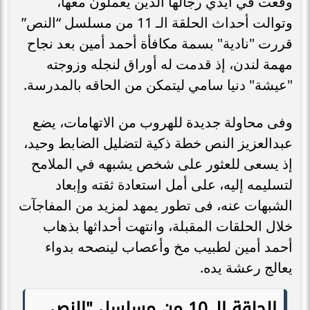
وقعت في أيدي رجالها الذين يعملون معها،
وتوالت أحداث الحلقة الـ 11 من مسلسل “النص”
قررت "نادية" بسمة مكافأة أحمد أمين بعد نجاح
مهمة لندن، إذ قدمت له أوراق لنجله وزوجته
"عيشة" دنيا سامي ليتمكن من الحاقه بالمدرسة.
وفى محاولة جديدة للهروب من الاتهامات، يضع
عبدالعزيز النص خطة ذكية لتضليل الضابط وحيد،
إذ يسعى للعثور على شخص يشبهه في الملامح
لتسليمه إليه، على أمل استعادة ثقته وإبعاد
الشبهات عنه، فى تطور يمهد لمزيد من المفاجآت
خلال الحلقات المقبلة، وانتهت أحداثها بذهاب
أحمد أمين لطبيب مخ وأعصاب لينصحه بدواء
يعالج رعشة يده.
الحلقة الـ 10 من مسلسل "النص