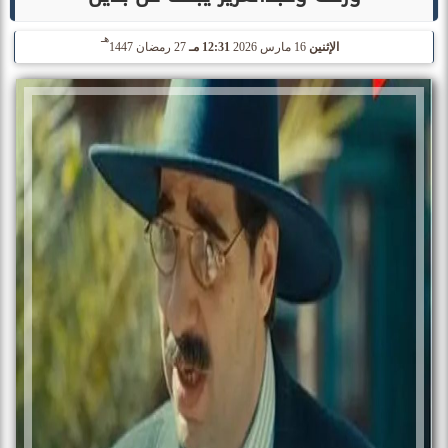
هـ
الإثنين
16 مارس 2026
12:31 مـ
27 رمضان 1447