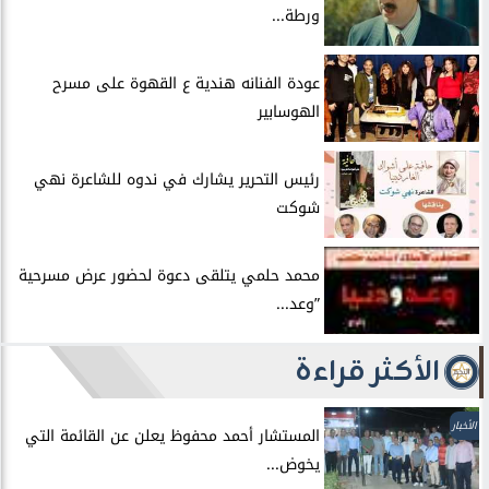
ورطة...
عودة الفنانه هندية ع القهوة على مسرح
الهوسابير
رئيس التحرير يشارك في ندوه للشاعرة نهي
شوكت
محمد حلمي يتلقى دعوة لحضور عرض مسرحية
”وعد...
الأكثر قراءة
الأخبار
المستشار أحمد محفوظ يعلن عن القائمة التي
يخوض...