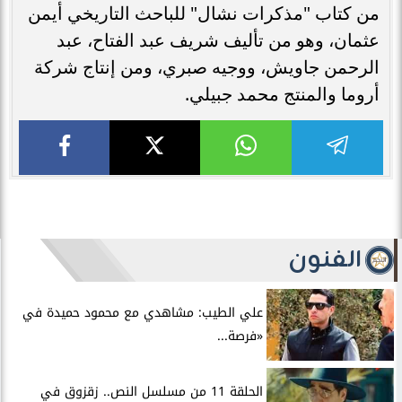
من كتاب "مذكرات نشال" للباحث التاريخي أيمن
عثمان، وهو من تأليف شريف عبد الفتاح، عبد
الرحمن جاويش، ووجيه صبري، ومن إنتاج شركة
أروما والمنتج محمد جبيلي.
الفنون
علي الطيب: مشاهدي مع محمود حميدة في
«فرصة...
الحلقة 11 من مسلسل النص.. زقزوق في