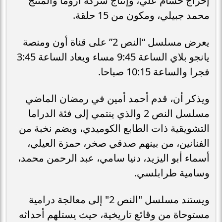
إخراج حسام علي، وإنتاج شركة أروما والمنتج
محمد جبيلي، ومكون من 15 حلقة.
يعرض مسلسل “النص 2” على قناة أون ومنصة
يانجو بلاي الساعة 9:45 مساء ويعاد الساعة 3:45
فجرا والساعة 10:15 صباحا.
ويذكر أن، قدم أحمد أمين في رمضان الماضي
مسلسل النص 2 والذي ينتمي إلى فئة الدراما
التشويقية ذات الطابع الكوميدي، ويضم نخبة من
الفنانين، من بينهم صدقي صخر، حمزة العيلي،
أسماء أبو اليزيد، دنيا سامي، عبد الرحمن محمد،
وسامية طرابلسي.
ويستند مسلسل "النص 2" إلى معالجة درامية
مستوحاة من وقائع تاريخية، حيث يستلهم أحداثه