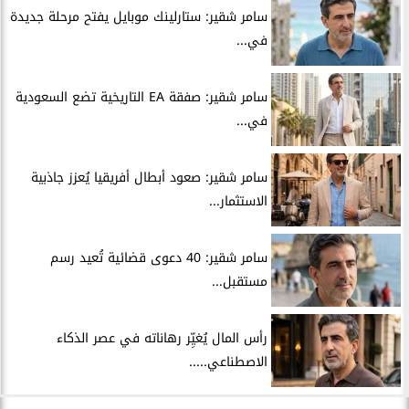
سامر شقير: ستارلينك موبايل يفتح مرحلة جديدة
في...
سامر شقير: صفقة EA التاريخية تضع السعودية
في...
سامر شقير: صعود أبطال أفريقيا يُعزز جاذبية
الاستثمار...
سامر شقير: 40 دعوى قضائية تُعيد رسم
مستقبل...
رأس المال يُغيِّر رهاناته في عصر الذكاء
الاصطناعي.....