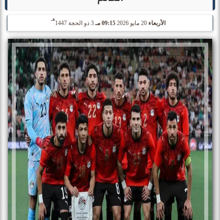
هـ
الأربعاء
20 مايو 2026
09:15 مـ
3 ذو الحجة 1447