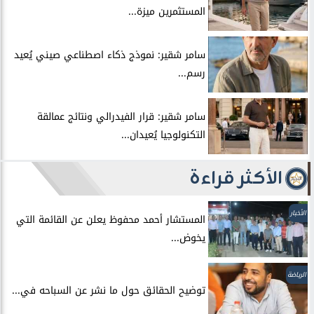
المستثمرين ميزة...
سامر شقير: نموذج ذكاء اصطناعي صيني يُعيد
رسم...
سامر شقير: قرار الفيدرالي ونتائج عمالقة
التكنولوجيا يُعيدان...
الأكثر قراءة
الأخبار
المستشار أحمد محفوظ يعلن عن القائمة التي
يخوض...
الرياضة
توضيح الحقائق حول ما نشر عن السباحه في...