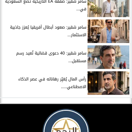
سامر شقير: صفقة EA التاريخية تضع السعودية
في...
سامر شقير: صعود أبطال أفريقيا يُعزز جاذبية
الاستثمار...
سامر شقير: 40 دعوى قضائية تُعيد رسم
مستقبل...
رأس المال يُغيِّر رهاناته في عصر الذكاء
الاصطناعي.....