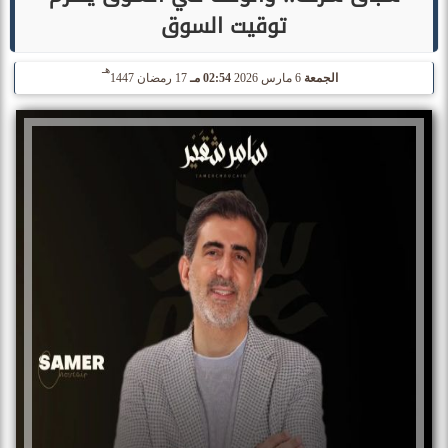
توقيت السوق
هـ
الجمعة
6 مارس 2026
02:54 مـ
17 رمضان 1447