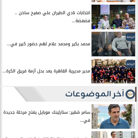
الأخبار
انتخابات نادي الطيران علي صفيح ساخن ..
فضفضة...
الرياضة
محمد بكير ومحمد علام لهم حضور كبير في...
الرياضة
مدير مديرية القاهرة يعد بحل أزمة فريق الكرة...
آخر الموضوعات
سامر شقير: ستارلينك موبايل يفتح مرحلة جديدة
في...