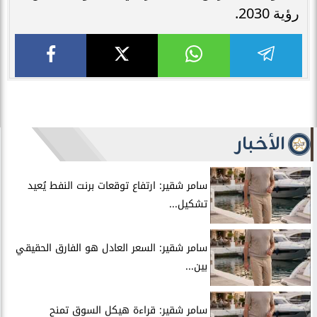
رؤية 2030.
الأخبار
سامر شقير: ارتفاع توقعات برنت النفط يُعيد
تشكيل...
سامر شقير: السعر العادل هو الفارق الحقيقي
بين...
سامر شقير: قراءة هيكل السوق تمنح