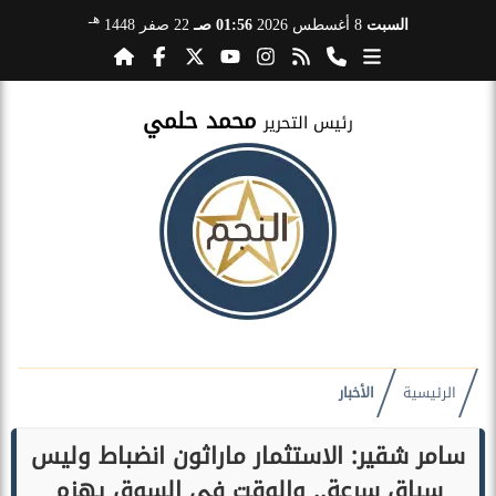
هـ
السبت
8 أغسطس 2026
01:56 صـ
22 صفر 1448
محمد حلمي
رئيس التحرير
الرئيسية
الأخبار
سامر شقير: الاستثمار ماراثون انضباط وليس
سباق سرعة.. والوقت في السوق يهزم