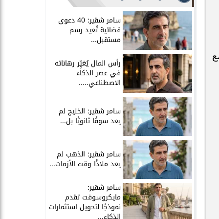
سامر شقير: 40 دعوى
قضائية تُعيد رسم
مستقبل...
ع
رأس المال يُغيِّر رهاناته
في عصر الذكاء
الاصطناعي.....
سامر شقير: الخليج لم
يعد سوقًا ثانويًّا بل...
سامر شقير: الذهب لم
يعد ملاذًا وقت الأزمات...
سامر شقير:
مايكروسوفت تقدم
نموذجًا لتحويل استثمارات
الذكاء...