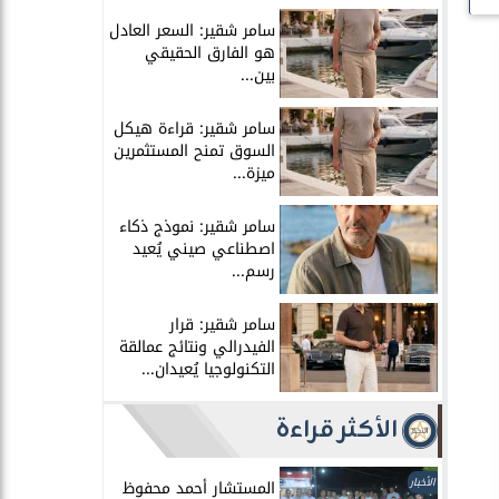
سامر شقير: السعر العادل
هو الفارق الحقيقي
بين...
سامر شقير: قراءة هيكل
السوق تمنح المستثمرين
ميزة...
سامر شقير: نموذج ذكاء
اصطناعي صيني يُعيد
رسم...
سامر شقير: قرار
الفيدرالي ونتائج عمالقة
التكنولوجيا يُعيدان...
الأكثر قراءة
الأخبار
المستشار أحمد محفوظ