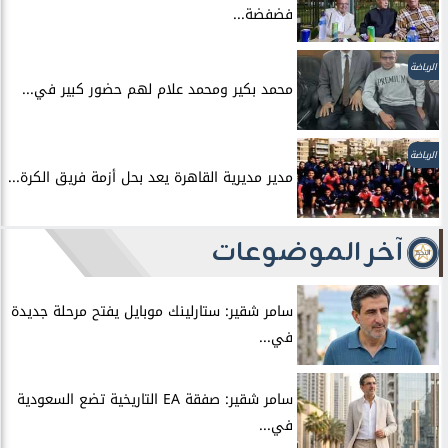
فضفضة...
الرياضة
محمد بكير ومحمد علام لهم حضور كبير في...
الرياضة
مدير مديرية القاهرة يعد بحل أزمة فريق الكرة...
آخر الموضوعات
سامر شقير: ستارلينك موبايل يفتح مرحلة جديدة
في...
سامر شقير: صفقة EA التاريخية تضع السعودية
في...