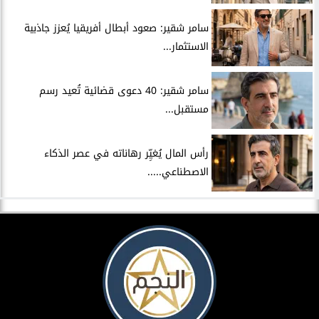
سامر شقير: صعود أبطال أفريقيا يُعزز جاذبية
الاستثمار...
سامر شقير: 40 دعوى قضائية تُعيد رسم
مستقبل...
رأس المال يُغيِّر رهاناته في عصر الذكاء
الاصطناعي.....