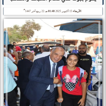
هـ
الأربعاء
15 أكتوبر 2025
01:48 مـ
22 ربيع آخر 1447