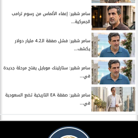
سامر شقير: إعفاء الألماس من رسوم ترامب
الجمركية...
سامر شقير: فشل صفقة الـ4.2 مليار دولار
يكشف...
سامر شقير: ستارلينك موبايل يفتح مرحلة جديدة
في...
سامر شقير: صفقة EA التاريخية تضع السعودية
في...