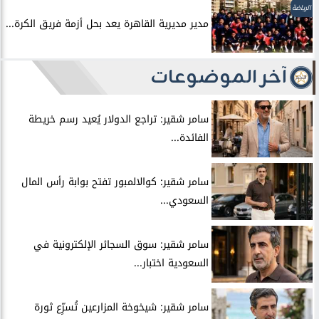
الرياضة
مدير مديرية القاهرة يعد بحل أزمة فريق الكرة...
آخر الموضوعات
سامر شقير: تراجع الدولار يُعيد رسم خريطة
الفائدة...
سامر شقير: كوالالمبور تفتح بوابة رأس المال
السعودي...
سامر شقير: سوق السجائر الإلكترونية في
السعودية اختبار...
سامر شقير: شيخوخة المزارعين تُسرِّع ثورة