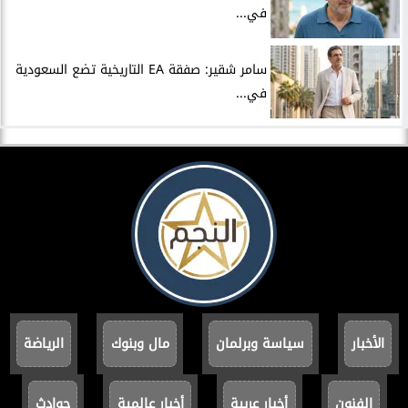
في...
سامر شقير: صفقة EA التاريخية تضع السعودية
في...
الأخبار
سياسة وبرلمان
مال وبنوك
الرياضة
الفنون
أخبار عربية
أخبار عالمية
حوادث