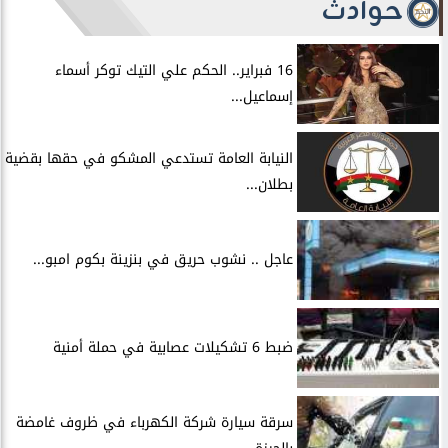
حوادث
16 فبراير.. الحكم علي التيك توكر أسماء
إسماعيل...
النيابة العامة تستدعي المشكو في حقها بقضية
بطلان...
عاجل .. نشوب حريق في بنزينة بكوم امبو...
ضبط 6 تشكيلات عصابية في حملة أمنية
سرقة سيارة شركة الكهرباء في ظروف غامضة