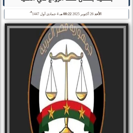
هـ
الأحد
26 أكتوبر 2025
08:22 مـ
4 جمادى أول 1447