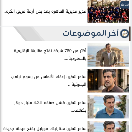
الرياضة
مدير مديرية القاهرة يعد بحل أزمة فريق الكرة...
آخر الموضوعات
أكثر من 780 شركة تفتح مقارها الإقليمية
بالسعودية.....
سامر شقير: إعفاء الألماس من رسوم ترامب
الجمركية...
سامر شقير: فشل صفقة الـ4.2 مليار دولار
يكشف...
سامر شقير: ستارلينك موبايل يفتح مرحلة جديدة