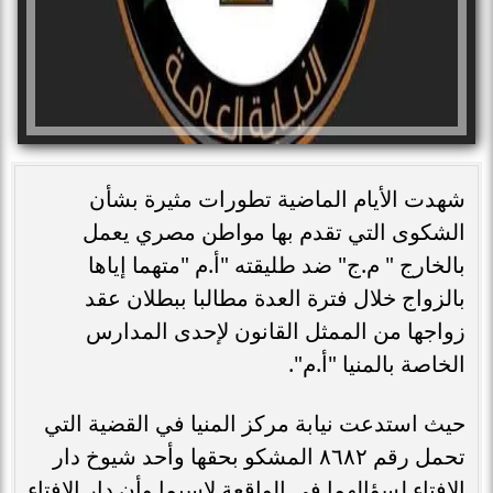
شهدت الأيام الماضية تطورات مثيرة بشأن
الشكوى التي تقدم بها مواطن مصري يعمل
بالخارج " م.ج" ضد طليقته "أ.م "متهما إياها
بالزواج خلال فترة العدة مطالبا ببطلان عقد
زواجها من الممثل القانون لإحدى المدارس
الخاصة بالمنيا "أ.م".
حيث استدعت نيابة مركز المنيا في القضية التي
تحمل رقم ٨٦٨٢ المشكو بحقها وأحد شيوخ دار
الإفتاء لسؤالهما في الواقعة لاسيما وأن دار الإفتاء