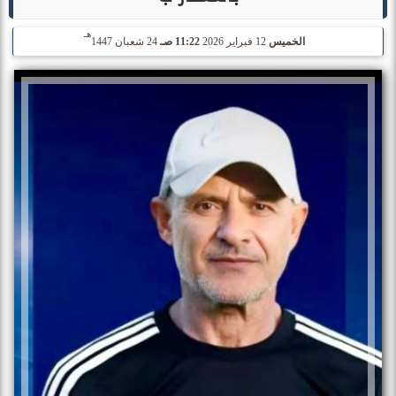
هـ
الخميس
12 فبراير 2026
11:22 صـ
24 شعبان 1447