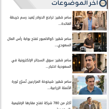
آخر الموضوعات
سامر شقير: تراجع الدولار يُعيد رسم خريطة
الفائدة...
سامر شقير: كوالالمبور تفتح بوابة رأس المال
السعودي...
سامر شقير: سوق السجائر الإلكترونية في
السعودية اختبار...
سامر شقير: شيخوخة المزارعين تُسرِّع ثورة
الأتمتة الزراعية...
أكثر من 780 شركة تفتح مقارها الإقليمية