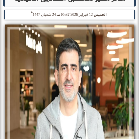
هـ
الخميس
12 فبراير 2026
05:37 مـ
24 شعبان 1447