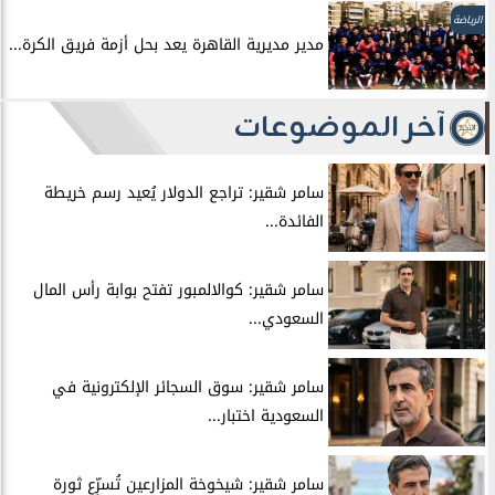
الرياضة
مدير مديرية القاهرة يعد بحل أزمة فريق الكرة...
آخر الموضوعات
سامر شقير: تراجع الدولار يُعيد رسم خريطة
الفائدة...
سامر شقير: كوالالمبور تفتح بوابة رأس المال
السعودي...
سامر شقير: سوق السجائر الإلكترونية في
السعودية اختبار...
سامر شقير: شيخوخة المزارعين تُسرِّع ثورة