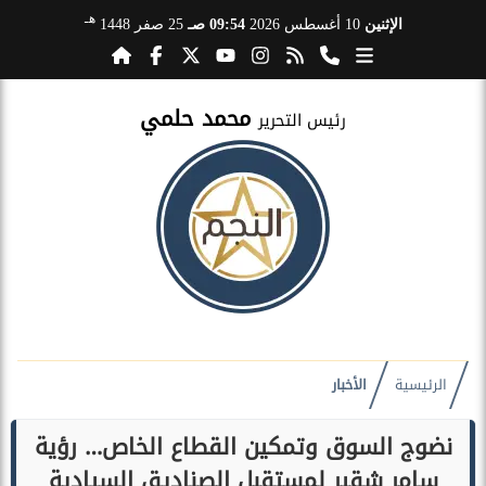
هـ
الإثنين
10 أغسطس 2026
09:54 صـ
25 صفر 1448
محمد حلمي
رئيس التحرير
الرئيسية
الأخبار
نضوج السوق وتمكين القطاع الخاص… رؤية
سامر شقير لمستقبل الصناديق السيادية