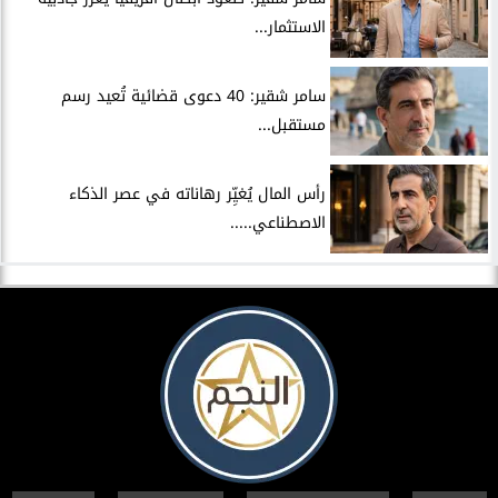
الاستثمار...
سامر شقير: 40 دعوى قضائية تُعيد رسم
مستقبل...
رأس المال يُغيِّر رهاناته في عصر الذكاء
الاصطناعي.....