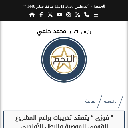
هـ
الجمعة
7 أغسطس 2026
11:42 مـ
22 صفر 1448
محمد حلمي
رئيس التحرير
الرئيسية
الرياضة
” فوزى ” يتفقد تدريبات براعم المشروع
القومي للموهبة والبطل الأولمبي