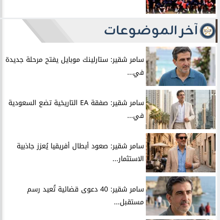
آخر الموضوعات
سامر شقير: ستارلينك موبايل يفتح مرحلة جديدة
في...
سامر شقير: صفقة EA التاريخية تضع السعودية
في...
سامر شقير: صعود أبطال أفريقيا يُعزز جاذبية
الاستثمار...
سامر شقير: 40 دعوى قضائية تُعيد رسم
مستقبل...