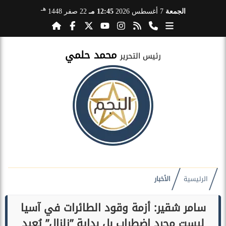
هـ
الجمعة
7 أغسطس 2026
12:45 مـ
22 صفر 1448
محمد حلمي
رئيس التحرير
الرئيسية
الأخبار
سامر شقير: أزمة وقود الطائرات في آسيا
ليست مجرد اضطراب بل بداية ”زلزال” يُعيد