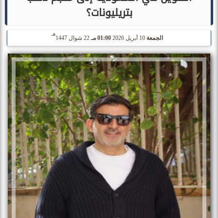
بتريليونات؟
هـ
الجمعة
10 أبريل 2026
01:00 مـ
22 شوال 1447