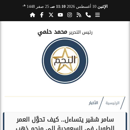
هـ
الإثنين
10 أغسطس 2026
11:10 صـ
25 صفر 1448
محمد حلمي
رئيس التحرير
الرئيسية
الأخبار
سامر شقير يتساءل.. كيف تحوَّل العمر
الطويل في السعودية إلى منجم ذهب