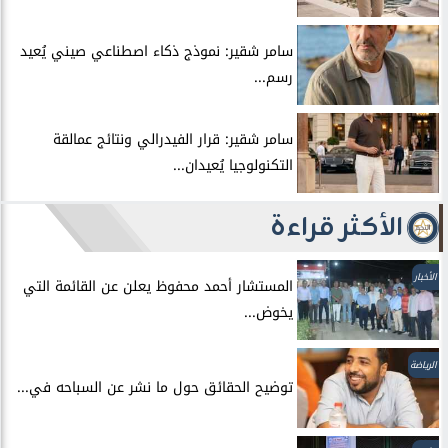
سامر شقير: نموذج ذكاء اصطناعي صيني يُعيد
رسم...
سامر شقير: قرار الفيدرالي ونتائج عمالقة
التكنولوجيا يُعيدان...
الأكثر قراءة
الأخبار
المستشار أحمد محفوظ يعلن عن القائمة التي
يخوض...
الرياضة
توضيح الحقائق حول ما نشر عن السباحه في...