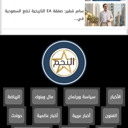
سامر شقير: صفقة EA التاريخية تضع السعودية
في...
الأخبار
سياسة وبرلمان
مال وبنوك
الرياضة
الفنون
أخبار عربية
أخبار عالمية
حوادث