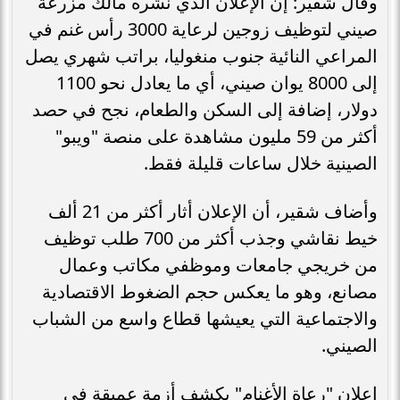
وقال شقير: إن الإعلان الذي نشره مالك مزرعة
صيني لتوظيف زوجين لرعاية 3000 رأس غنم في
المراعي النائية جنوب منغوليا، براتب شهري يصل
إلى 8000 يوان صيني، أي ما يعادل نحو 1100
دولار، إضافة إلى السكن والطعام، نجح في حصد
أكثر من 59 مليون مشاهدة على منصة "ويبو"
الصينية خلال ساعات قليلة فقط.
وأضاف شقير، أن الإعلان أثار أكثر من 21 ألف
خيط نقاشي وجذب أكثر من 700 طلب توظيف
من خريجي جامعات وموظفي مكاتب وعمال
مصانع، وهو ما يعكس حجم الضغوط الاقتصادية
والاجتماعية التي يعيشها قطاع واسع من الشباب
الصيني.
إعلان "رعاة الأغنام" يكشف أزمة عميقة في