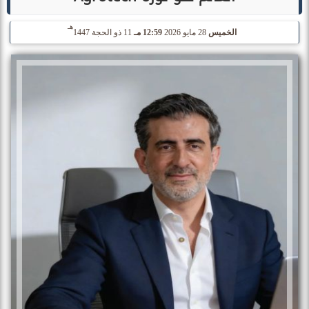
هـ
الخميس
28 مايو 2026
12:59 مـ
11 ذو الحجة 1447