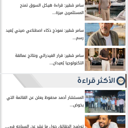
سامر شقير: قراءة هيكل السوق تمنح
المستثمرين ميزة...
سامر شقير: نموذج ذكاء اصطناعي صيني يُعيد
رسم...
سامر شقير: قرار الفيدرالي ونتائج عمالقة
التكنولوجيا يُعيدان...
الأكثر قراءة
الأخبار
المستشار أحمد محفوظ يعلن عن القائمة التي
يخوض...
الرياضة
توضيح الحقائق حول ما نشر عن السباحه في...