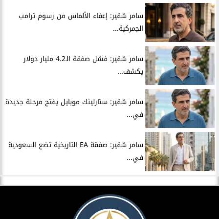
سامر شقير: إعفاء الألماس من رسوم ترامب
الجمركية...
سامر شقير: فشل صفقة الـ4.2 مليار دولار
يكشف...
سامر شقير: ستارلينك موبايل يفتح مرحلة جديدة
في...
سامر شقير: صفقة EA التاريخية تضع السعودية
في...