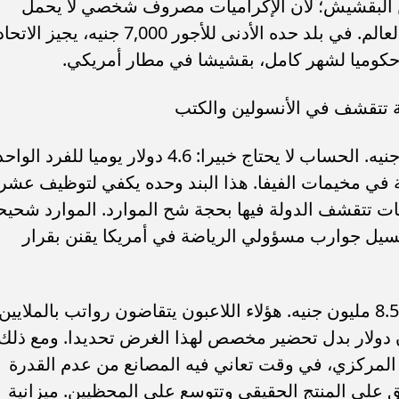
نين البقشيش؛ لأن الإكراميات مصروف شخصي لا يحمل
على المال العام بأي نظام محاسبي في العالم. في بلد حده الأدنى للأجور 7,000 جنيه، يجيز الاتح
15,000 دولار غسيل ملابس — 750 ألف جنيه. الحساب لا يحتاج خبيرا: 4.6 دولار يوميا للفرد ال
ة في مخيمات الفيفا. هذا البند وحده يكفي لتوظيف عشر
 تتقشف الدولة فيها بحجة شح الموارد. الموارد شحيح
سيل جوارب مسؤولي الرياضة في أمريكا يقنن بقرار
169 ألف دولار مصروف جيب للاعبين — 8.5 مليون جنيه. هؤلاء اللاعبون يتقاضون رواتب بالملايين
م، والفيفا منح الاتحاد 2.5 مليون دولار بدل تحضير مخصص لهذا الغرض تحديدا. ومع ذلك
المركزي، في وقت تعاني فيه المصانع من عدم القدرة
ق على المنتج الحقيقي وتتوسع على المحظيين. ميزانية