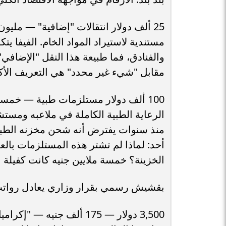
25 ألف دولار انتقالات "إضافية" — ملي
مستندية لاستيراد المواد الخام. الفيفا ي
والفنادق، فما طبيعة هذا النقل "الإضافي"
مقابل "شيء غير محدد" هي التعريف الأكا
100 ألف دولار مستلزمات طبية — خمسة
الرعاية الطبية الكاملة في ملاعبه ومس
منذ سنوات يفترض أنه شحن مخزنه الطبي ب
أحد: لماذا لم تشتر هذه المستلزمات بال
الخزينة؟ خمسة ملايين جنيه كانت كفيلة 
بقشيش رسمي بقرار وزاري يعادل رواتب 25 موظفا هذا ليس خطأ في الصي
3,500 دولار — 175 ألف جني