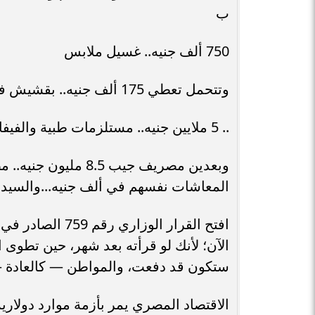
ب
750 ألف جنيه.. غسيل ملابس
وتتحمل تعطي 175 ألف جنيه.. بقشيش في مطار أمريكي — بقرار وزاري رسمي
.. 5 ملايين جنيه.. مستلزمات طبية والفيفا يغطيها فعل
وبعدين مصريف جيب 5
المعاشات نفسهم في ألف جنيه...والسيد و
الآن؛ لأنك لو قرأته بعد شهر، حين تطوى ا
ستكون قد دفعت، والمواطن — كالعادة —