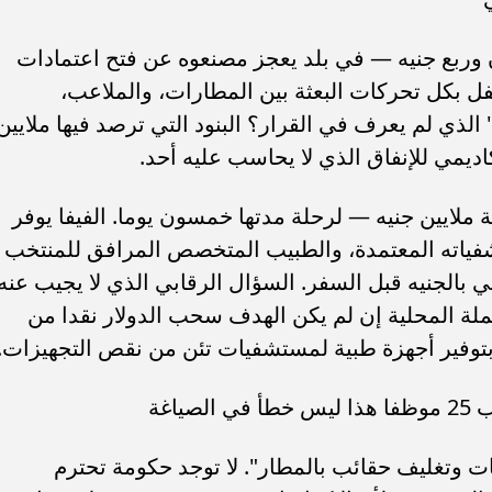
ون وربع جنيه — في بلد يعجز مصنعوه عن فتح اعتمادات
تكفل بكل تحركات البعثة بين المطارات، والملاعب،
 الذي لم يعرف في القرار؟ البنود التي ترصد فيها ملايين
ديمي للإنفاق الذي لا يحاسب عليه أحد.
 ملايين جنيه — لرحلة مدتها خمسون يوما. الفيفا يوفر
تشفياته المعتمدة، والطبيب المتخصص المرافق للمنتخب
الجنيه قبل السفر. السؤال الرقابي الذي لا يجيب عنه
عملة المحلية إن لم يكن الهدف سحب الدولار نقدا من
بتوفير أجهزة طبية لمستشفيات تئن من نقص التجهيزات.
اغة
ه — "إكراميات وتغليف حقائب بالمطار". لا توجد حكومة تحترم