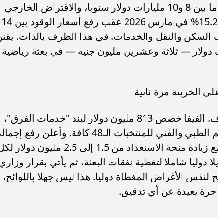
توترات البحر الأحمر، وكانة توفر للخزينة ما بين 8 و10 مليارات دولار سنويا، والاقتراض الخارجي
يتصاعد لسد عجز الموازنة، والتضخم بلغ 15.2% في مارس 2026 عقب رفع أسعار الوقود بين 14
13.4% تحركه تكاليف السكن والنقل والخدمات. في هذا الظرف بالذات، يقن
 رقم 759 صرف ما يتجاوز 465 ألف دولار — ثلاثة وعشرين مليون جنيه — في بعثة رياضية
على الخزينة مرة ثانية
هذه ازدواجية مالية موثقة، لا مجرد إسراف. الفيفا خصص 813 مليون دولار لبند "خدمات الفرق"،
يشمل صراحة الإقامة، والانتقالات، والدعم الطبي والفني للمنتخبات الـ48 كافة. وأعلن رفع إ
التوزيعات المالية إلى 871 مليون دولار، مع زيادة منحة الاستعداد من 1.5 إلى 2.5 مليون دولار 
 دوليا شاملا لتغطية نفقات البعثة، ثم يأتي بقرار وزاري
 لنفس الأغراض المغطاة دوليا. هذا ليس جهلا باللوائح،
ة بعيدة عن أي تدقيق.