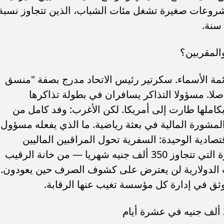
شروعات صغيرة تشغل مئات الشباب، الذين تتجاوز نسبة
والمقربين؟
ئمة الأسماء. سكرتير رئيس الاتحاد مدرج بصفة "منسق
لا. مسؤولا التذاكر يسافران في بطولة تذاكرها
ة بكاملها طارت إلى أمريكا. لكن الأغرب: وفد كامل من
لمشورة المالية في بعثة رياضية. ما الذي يفعله مسؤول
صادية الوحيدة: السفرية تحول المراقبين الماليين
الداخليين — الذين يراجعون رواتب الإدارة التي تتجاوز 350 ألف جنيه شهريا — من خانة الرقيب
ت الدولارية لن يعترض على كشوف الصرف حين يعودون.
ق في إدارة كل مؤسسة تغيب عنها الرقابة.