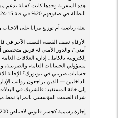
هذه السفرية وحدها كانت كفيلة بدعم م
البطالة في صفوفهم 20% في فئة 15-24 سنة.
بعثة رياضية أم توزيع مزايا على الاحباب 
الأرقام نصف القصة، النصف الآخر في قا
أمني"، والدور الأمني له فريق متخصص أص
إلكترونية بالكامل. إدارة العلاقات العام
مسؤولي الحسابات العامة، والضريبية، وا
حسابات ضريبي في نيويورك؟ الإجابة الاقت
إلى خانة المستفيد؛ فالشريك في البدلا
شراء الصمت المؤسسي بالمزايا نمط موث
إجازة رسمية كجسر قانوني لاقتناص 200 ألف جنيه في عشرة أيام