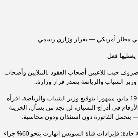
8. مليون جنيه.. مصروف جيب للاعبين أصحاب العقود بالملايين وأصحاب
زير الشباب والرياضة يصدر قرار وزارة..
افتح القرار الوزاري رقم 759 الصادر في 19 مايو، ممهورا بتوقيع وزير الشباب والرياضة. اقرأه
لأرقام في أدراج النسيان، لن تجد من يسأل، الخزينة
 يتحمل الفاتورة دون استئذان ودون محاسبة.
الاقتصاد المصري يمر بأزمة موارد دولارية حادة؛ فإيرادات قناة السويس انهارت بنحو 60% جراء