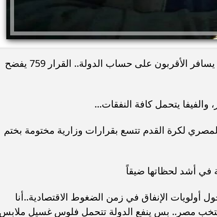
الكاتب الصحفي محمد حلمي يكتب: حين يسافر الأقربون على حساب الدولة.. القرار 759 يفضح
لمصري لكرة القدم تتسع بقرارات وزارية مختومة بختم
 في أشد لحظاتها ضيقاً
ح أسئلة صعبة حول أولويات الإنفاق في زمن الضغوط الاقتصادية..أنا
تخب مصر.. بس ينفع الدولة تتحمل فلوس غسيل ملابس