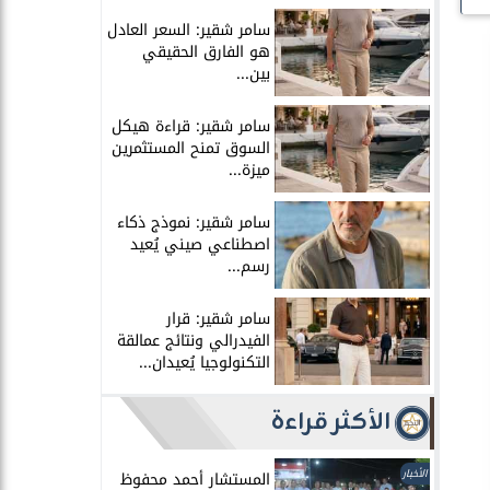
سامر شقير: السعر العادل
هو الفارق الحقيقي
بين...
سامر شقير: قراءة هيكل
السوق تمنح المستثمرين
ميزة...
سامر شقير: نموذج ذكاء
اصطناعي صيني يُعيد
رسم...
سامر شقير: قرار
الفيدرالي ونتائج عمالقة
التكنولوجيا يُعيدان...
الأكثر قراءة
الأخبار
المستشار أحمد محفوظ