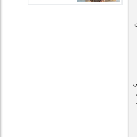
ن
جمالي
لكل