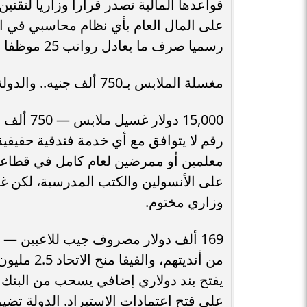
قواعدها المالية تصدر قرارا وزاريا لتق
رسميا صرف ما يعادل رواتب 25 موظفا حكوميا لشهر كامل، بقشيشا في مطار أمريكي.
مغسلة الملابس بـ750 ألف جنيه.. والدولة تتقشف في الأنسولين والكتب
رقم لا يتوافق مع أي خدمة فندقية حقيقي
معلمين أو ممرضين لعام كامل في قطاعات
على الأنسولين والكتب المدرسية، لكن غ
وزاري مختوم.
من أنديته
يفتح بند دولاري إضافي يسحب من البنك 
على فتح اعتمادات الاستيراد. الدولة تضي