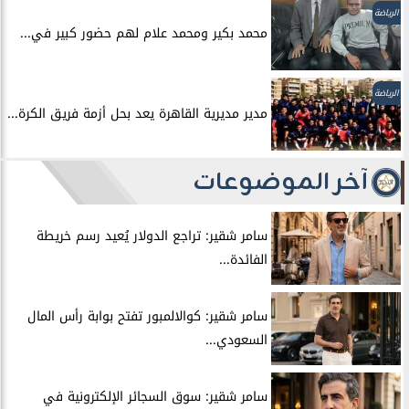
الرياضة
محمد بكير ومحمد علام لهم حضور كبير في...
الرياضة
مدير مديرية القاهرة يعد بحل أزمة فريق الكرة...
آخر الموضوعات
سامر شقير: تراجع الدولار يُعيد رسم خريطة
الفائدة...
سامر شقير: كوالالمبور تفتح بوابة رأس المال
السعودي...
سامر شقير: سوق السجائر الإلكترونية في