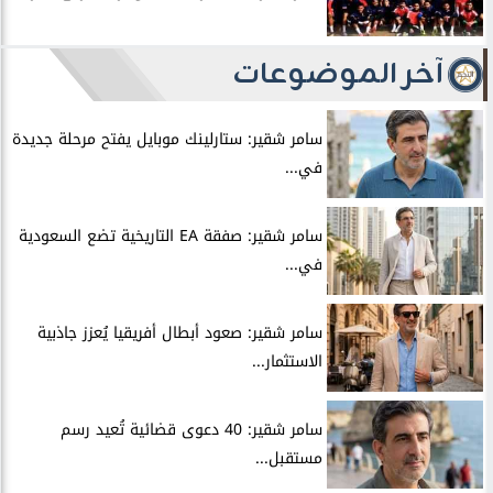
آخر الموضوعات
سامر شقير: ستارلينك موبايل يفتح مرحلة جديدة
في...
سامر شقير: صفقة EA التاريخية تضع السعودية
في...
سامر شقير: صعود أبطال أفريقيا يُعزز جاذبية
الاستثمار...
سامر شقير: 40 دعوى قضائية تُعيد رسم
مستقبل...