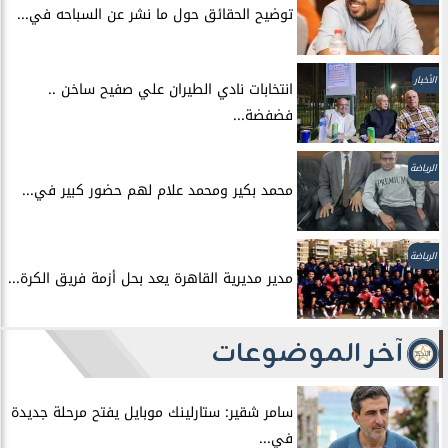
توضيح الحقائق حول ما نشر عن السباحه في...
الأخبار
انتخابات نادي الطيران علي صفيح ساخن ..
فضفضة...
الرياضة
محمد بكير ومحمد علام لهم حضور كبير في...
الرياضة
مدير مديرية القاهرة يعد بحل أزمة فريق الكرة...
آخر الموضوعات
سامر شقير: ستارلينك موبايل يفتح مرحلة جديدة
في...