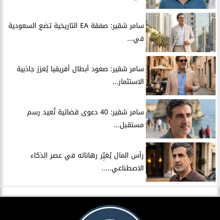
سامر شقير: صفقة EA التاريخية تضع السعودية
في...
سامر شقير: صعود أبطال أفريقيا يُعزز جاذبية
الاستثمار...
سامر شقير: 40 دعوى قضائية تُعيد رسم
مستقبل...
رأس المال يُغيِّر رهاناته في عصر الذكاء
الاصطناعي.....