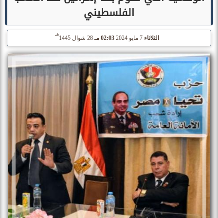
الفلسطيني
هـ
الثلاثاء
7 مايو 2024
02:03 مـ
28 شوال 1445