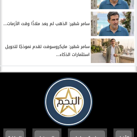
سامر شقير: الذهب لم يعد ملاذًا وقت الأزمات...
سامر شقير: مايكروسوفت تقدم نموذجًا لتحويل
استثمارات الذكاء...