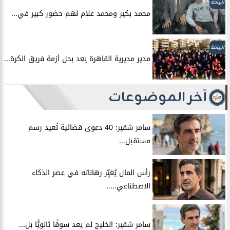
الرياضة
محمد بكير ومحمد علام لهم حضور كبير في...
الرياضة
مدير مديرية القاهرة يعد بحل أزمة فريق الكرة...
آخر الموضوعات
سامر شقير: 40 دعوى قضائية تُعيد رسم
مستقبل...
رأس المال يُغيِّر رهاناته في عصر الذكاء
الاصطناعي.....
سامر شقير: الخليج لم يعد سوقًا ثانويًّا بل...