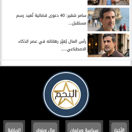
سامر شقير: 40 دعوى قضائية تُعيد رسم
مستقبل...
رأس المال يُغيِّر رهاناته في عصر الذكاء
الاصطناعي.....
الأخبار
سياسة وبرلمان
مال وبنوك
الرياضة