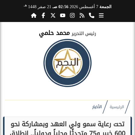
هـ
الجمعة
7 أغسطس 2026
02:56 صـ
21 صفر 1448
محمد حلمي
رئيس التحرير
الرئيسية
الأخبار
تحت رعاية سمو ولي العهد وبمشاركة نحو
600 خبير و75 متحدثًا محلياً ودولياً.. انطلاق