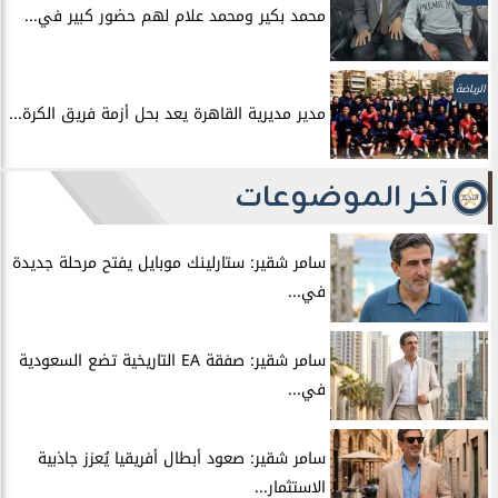
محمد بكير ومحمد علام لهم حضور كبير في...
الرياضة
مدير مديرية القاهرة يعد بحل أزمة فريق الكرة...
آخر الموضوعات
سامر شقير: ستارلينك موبايل يفتح مرحلة جديدة
في...
سامر شقير: صفقة EA التاريخية تضع السعودية
في...
سامر شقير: صعود أبطال أفريقيا يُعزز جاذبية
الاستثمار...