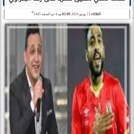
هـ
الثلاثاء
11 يونيو 2024
05:09 مـ
4 ذو الحجة 1445