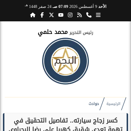
هـ
الأحد
9 أغسطس 2026
07:09 صـ
24 صفر 1448
محمد حلمي
رئيس التحرير
الرئيسية
حوادث
كسر زجاج سيارته.. تفاصيل التحقيق في
تهمة تعدي شقيق كهربا على رضا البحراوي