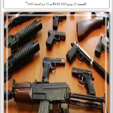
هـ
السبت
22 يونيو 2024
05:12 مـ
15 ذو الحجة 1445