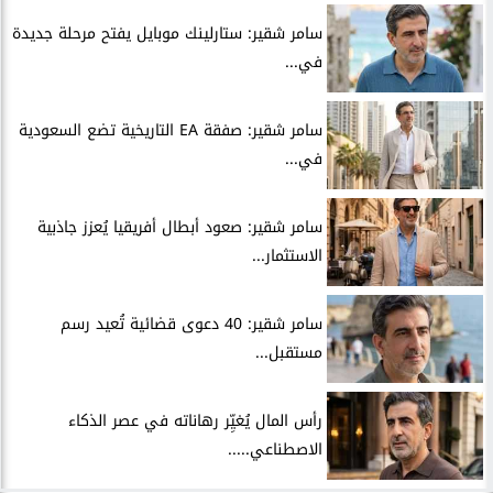
سامر شقير: ستارلينك موبايل يفتح مرحلة جديدة
في...
سامر شقير: صفقة EA التاريخية تضع السعودية
في...
سامر شقير: صعود أبطال أفريقيا يُعزز جاذبية
الاستثمار...
سامر شقير: 40 دعوى قضائية تُعيد رسم
مستقبل...
رأس المال يُغيِّر رهاناته في عصر الذكاء
الاصطناعي.....