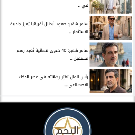
في...
سامر شقير: صعود أبطال أفريقيا يُعزز جاذبية
الاستثمار...
سامر شقير: 40 دعوى قضائية تُعيد رسم
مستقبل...
رأس المال يُغيِّر رهاناته في عصر الذكاء
الاصطناعي.....