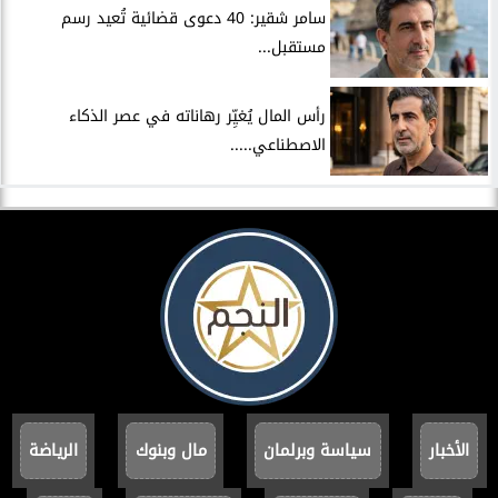
سامر شقير: 40 دعوى قضائية تُعيد رسم
مستقبل...
رأس المال يُغيِّر رهاناته في عصر الذكاء
الاصطناعي.....
الأخبار
سياسة وبرلمان
مال وبنوك
الرياضة