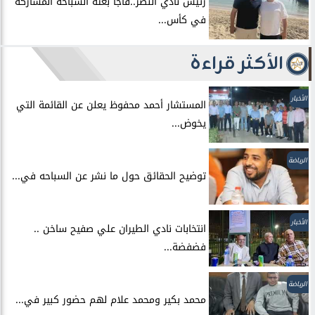
رئيس نادي النصر..فاجأ بعثة السباحة المشاركة
في كأس...
الأكثر قراءة
الأخبار
المستشار أحمد محفوظ يعلن عن القائمة التي
يخوض...
الرياضة
توضيح الحقائق حول ما نشر عن السباحه في...
الأخبار
انتخابات نادي الطيران علي صفيح ساخن ..
فضفضة...
الرياضة
محمد بكير ومحمد علام لهم حضور كبير في...