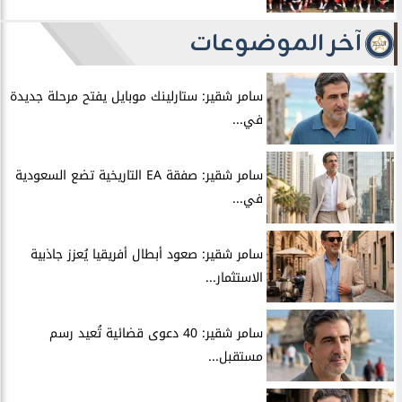
آخر الموضوعات
سامر شقير: ستارلينك موبايل يفتح مرحلة جديدة
في...
سامر شقير: صفقة EA التاريخية تضع السعودية
في...
سامر شقير: صعود أبطال أفريقيا يُعزز جاذبية
الاستثمار...
سامر شقير: 40 دعوى قضائية تُعيد رسم
مستقبل...