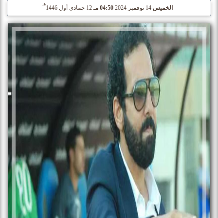
هـ
الخميس
14 نوفمبر 2024
04:50 مـ
12 جمادى أول 1446