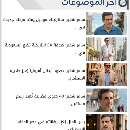
آخر الموضوعات
سامر شقير: ستارلينك موبايل يفتح مرحلة جديدة
في...
سامر شقير: صفقة EA التاريخية تضع السعودية
في...
سامر شقير: صعود أبطال أفريقيا يُعزز جاذبية
الاستثمار...
سامر شقير: 40 دعوى قضائية تُعيد رسم
مستقبل...
رأس المال يُغيِّر رهاناته في عصر الذكاء
الاصطناعي.....