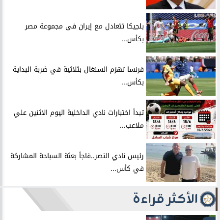
بلجيكا تتعادل مع إيران فى مجموعة مصر
بكأس...
فرنسا تهزم السنغال بثلاثية في ضربة البداية
بكأس...
تبدأ اختبارات نادي الداخلية اليوم الاثنين علي
ملاعب...
رئيس نادي النصر..فاجأ بعثة السباحة المشاركة
في كأس...
الأكثر قراءة