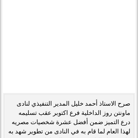
متميزة اتمنى لكم التوفيق والنجاح ويارب أكون
عند ظنكم بي واهدي هذا التكريم لكل العاملين
معي في نادي ماونتن روز الداخلية فرع اكتوبر
وانا اسعي دائما ليكون النادي في المقدمة.
الرياضة
الرئيس السيسى يهنئ المنتخب الوطنى
بتحقيق أول انتصار...
بلجيكا تتعادل مع إيران فى مجموعة مصر