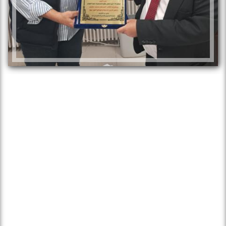
صرح الاستاذ أحمد خليل المدير التنفيذي لنادى
ماونتن روز الداخلية فرع اكتوبر عقب تسليمه
درع التميز ضمن أفضل عشرة شخصيات مصريه
لهذا العام لما قام به في النادى من تطوير شهد به
كل من زار النادى ومازالت الانجازات مستمره
حتي انه يعمل بنفسه في تقليم الأشجار انه نموزج
فريد يستحق التقدير والاحترام لذلك كان من
أفضل عشرة شخصيات مصريه لهذا العام و قال
هذا التكريم وسام على صدري من موقع وجريدة