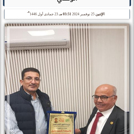
هـ
الإثنين
25 نوفمبر 2024
03:51 مـ
23 جمادى أول 1446