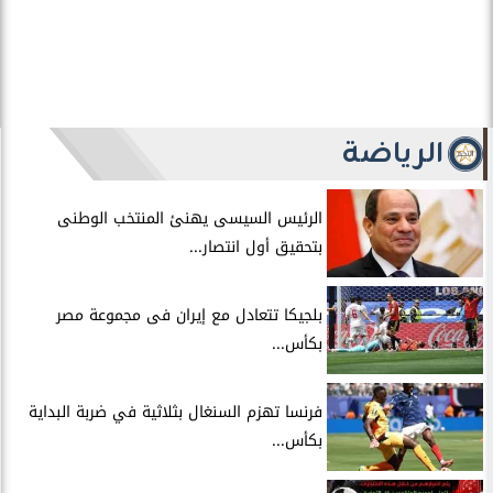
الفائدة...
سامر شقير: كوالالمبور تفتح بوابة رأس المال
السعودي...
سامر شقير: سوق السجائر الإلكترونية في
السعودية اختبار...
سامر شقير: شيخوخة المزارعين تُسرِّع ثورة
الأتمتة الزراعية...
أكثر من 780 شركة تفتح مقارها الإقليمية
بالسعودية.....