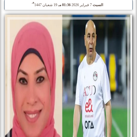
هـ
السبت
7 فبراير 2026
01:36 مـ
19 شعبان 1447