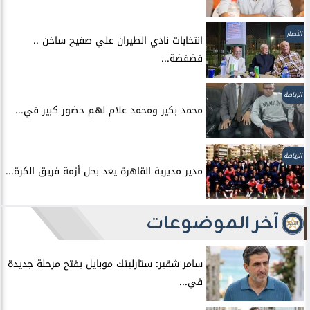
الأخبار
انتخابات نادي الطيران علي صفيح ساخن ..
فضفضة...
الرياضة
محمد بكير ومحمد علام لهم حضور كبير في...
الرياضة
مدير مديرية القاهرة يعد بحل أزمة فريق الكرة...
آخر الموضوعات
سامر شقير: ستارلينك موبايل يفتح مرحلة جديدة
في...