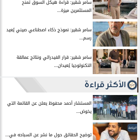
سامر شقير: قراءة هيكل السوق تمنح
المستثمرين ميزة...
سامر شقير: نموذج ذكاء اصطناعي صيني يُعيد
رسم...
سامر شقير: قرار الفيدرالي ونتائج عمالقة
التكنولوجيا يُعيدان...
الأكثر قراءة
الأخبار
المستشار أحمد محفوظ يعلن عن القائمة التي
يخوض...
الرياضة
توضيح الحقائق حول ما نشر عن السباحه في...