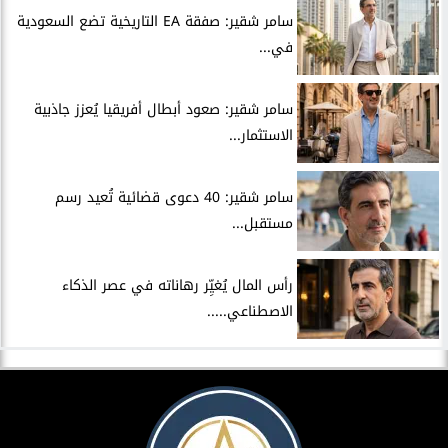
سامر شقير: صفقة EA التاريخية تضع السعودية
في...
سامر شقير: صعود أبطال أفريقيا يُعزز جاذبية
الاستثمار...
سامر شقير: 40 دعوى قضائية تُعيد رسم
مستقبل...
رأس المال يُغيِّر رهاناته في عصر الذكاء
الاصطناعي.....