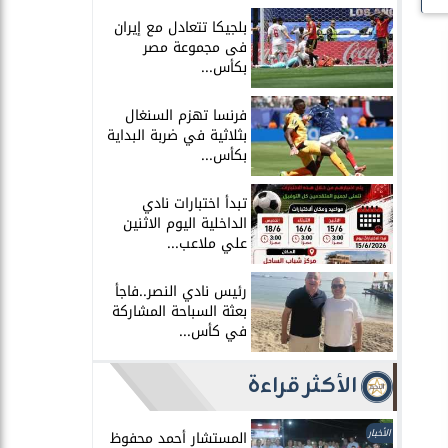
بلجيكا تتعادل مع إيران
فى مجموعة مصر
بكأس...
فرنسا تهزم السنغال
بثلاثية في ضربة البداية
بكأس...
تبدأ اختبارات نادي
الداخلية اليوم الاثنين
علي ملاعب...
رئيس نادي النصر..فاجأ
بعثة السباحة المشاركة
في كأس...
الأكثر قراءة
الأخبار
المستشار أحمد محفوظ