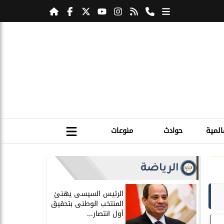
المية
حوادث
منوعات
الرياضة
الرئيس السيسى يهنئ
المنتخب الوطنى بتحقيق
أول انتصار...