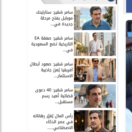
سامر شقير: ستارلينك
موبايل يفتح مرحلة
جديدة في...
سامر شقير: صفقة EA
التاريخية تضع السعودية
في...
سامر شقير: صعود أبطال
أفريقيا يُعزز جاذبية
الاستثمار...
سامر شقير: 40 دعوى
قضائية تُعيد رسم
مستقبل...
رأس المال يُغيِّر رهاناته
في عصر الذكاء
الاصطناعي.....