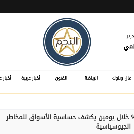
رير
لمي
مال وبنوك
الرياضة
الفنون
أخبار عربية
أخبار ع
مر شقير: هبوط البيتكوين 10% خلال يومين يكشف حساسية الأسواق للمخاطر
الجيوسياسية