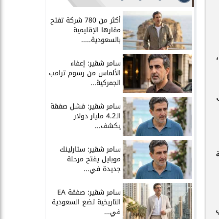
أكثر من 780 شركة تفتح
مقارها الإقليمية
بالسعودية.....
سامر شقير: إعفاء
الألماس من رسوم ترامب
الجمركية...
ت
سامر شقير: فشل صفقة
الـ4.2 مليار دولار
يكشف...
سامر شقير: ستارلينك
موبايل يفتح مرحلة
جديدة في...
سامر شقير: صفقة EA
التاريخية تضع السعودية
في...