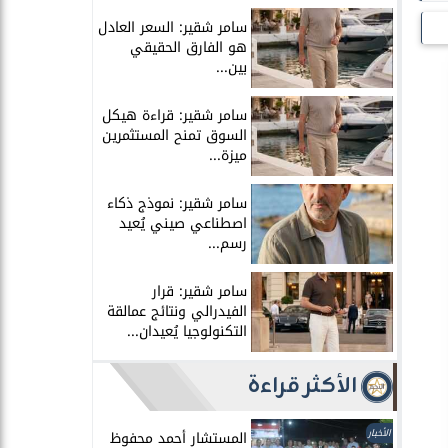
سامر شقير: السعر العادل
هو الفارق الحقيقي
بين...
سامر شقير: قراءة هيكل
السوق تمنح المستثمرين
ميزة...
سامر شقير: نموذج ذكاء
اصطناعي صيني يُعيد
رسم...
سامر شقير: قرار
الفيدرالي ونتائج عمالقة
التكنولوجيا يُعيدان...
الأكثر قراءة
الأخبار
المستشار أحمد محفوظ