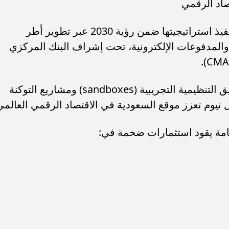
وأوضح سامر شقير أن المملكة تواصل تنفيذ استراتيجيتها ضمن رؤية 2030 عبر تطوير أطر
والمدفوعات الإلكترونية، تحت إشراف البنك المركزي
وأشار شقير إلى أن مبادرات مثل الصناديق التنظيمية التجريبية (sandboxes) ومشاريع التوكنة
نيوم تعزز موقع السعودية في الاقتصاد الرقمي العالمي
امة يقود استثمارات ضخمة في: