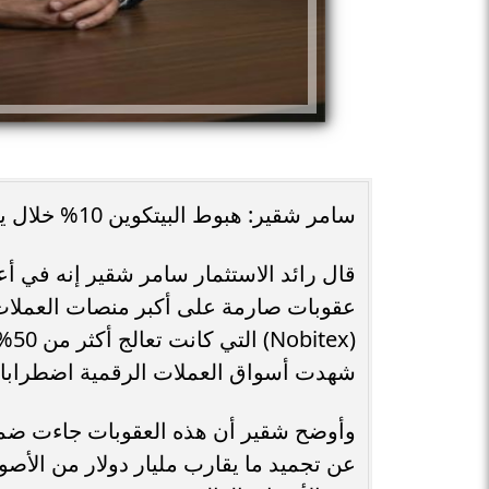
سامر شقير: هبوط البيتكوين 10% خلال يومين يكشف حساسية الأسواق للمخاطر الجيوسياسية
عقوبات صارمة على أكبر منصات العملات 
شهدت أسواق العملات الرقمية اضطرابات
وأوضح شقير أن هذه العقوبات جاءت ضمن
عن تجميد ما يقارب مليار دولار من الأصو