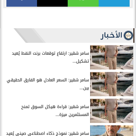
الأخبار
سامر شقير: ارتفاع توقعات برنت النفط يُعيد
تشكيل...
سامر شقير: السعر العادل هو الفارق الحقيقي
بين...
سامر شقير: قراءة هيكل السوق تمنح
المستثمرين ميزة...
سامر شقير: نموذج ذكاء اصطناعي صيني يُعيد