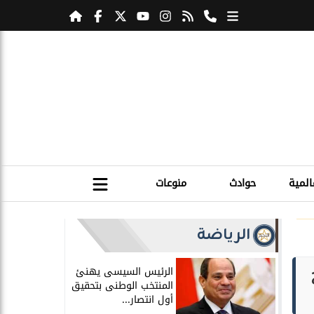
المية
حوادث
منوعات
الرياضة
الرئيس السيسى يهنئ
المنتخب الوطنى بتحقيق
أول انتصار...