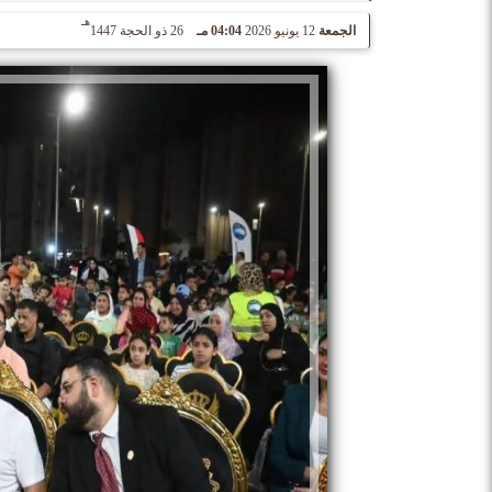
هـ
الجمعة
12 يونيو 2026
04:04 مـ
26 ذو الحجة 1447