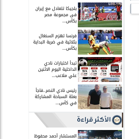
بلجيكا تتعادل مع إيران
فى مجموعة مصر
بكأس...
فرنسا تهزم السنغال
بثلاثية في ضربة البداية
بكأس...
تبدأ اختبارات نادي
الداخلية اليوم الاثنين
علي ملاعب...
رئيس نادي النصر..فاجأ
بعثة السباحة المشاركة
في كأس...
الأكثر قراءة
الأخبار
المستشار أحمد محفوظ