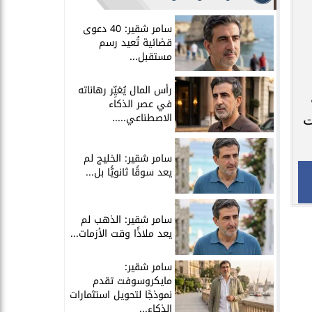
سامر شقير: 40 دعوى
قضائية تُعيد رسم
مستقبل...
رأس المال يُغيِّر رهاناته
في عصر الذكاء
الاصطناعي.....
ت
سامر شقير: الخليج لم
يعد سوقًا ثانويًّا بل...
سامر شقير: الذهب لم
يعد ملاذًا وقت الأزمات...
سامر شقير:
مايكروسوفت تقدم
نموذجًا لتحويل استثمارات
الذكاء...