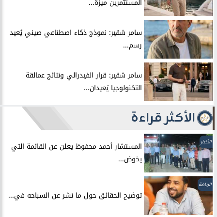
المستثمرين ميزة...
سامر شقير: نموذج ذكاء اصطناعي صيني يُعيد
رسم...
سامر شقير: قرار الفيدرالي ونتائج عمالقة
التكنولوجيا يُعيدان...
الأكثر قراءة
الأخبار
المستشار أحمد محفوظ يعلن عن القائمة التي
يخوض...
الرياضة
توضيح الحقائق حول ما نشر عن السباحه في...