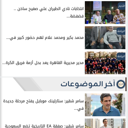
الأخبار
انتخابات نادي الطيران علي صفيح ساخن ..
فضفضة...
الرياضة
محمد بكير ومحمد علام لهم حضور كبير في...
الرياضة
مدير مديرية القاهرة يعد بحل أزمة فريق الكرة...
آخر الموضوعات
سامر شقير: ستارلينك موبايل يفتح مرحلة جديدة
في...
سامر شقير: صفقة EA التاريخية تضع السعودية