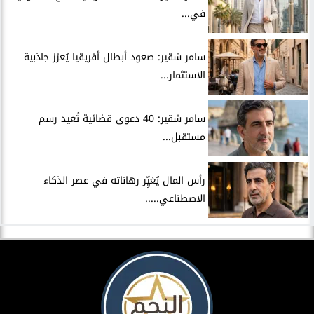
في...
سامر شقير: صعود أبطال أفريقيا يُعزز جاذبية
الاستثمار...
سامر شقير: 40 دعوى قضائية تُعيد رسم
مستقبل...
رأس المال يُغيِّر رهاناته في عصر الذكاء
الاصطناعي.....