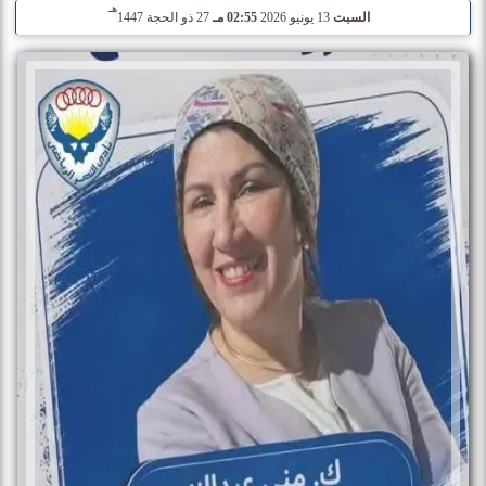
هـ
السبت
13 يونيو 2026
02:55 مـ
27 ذو الحجة 1447