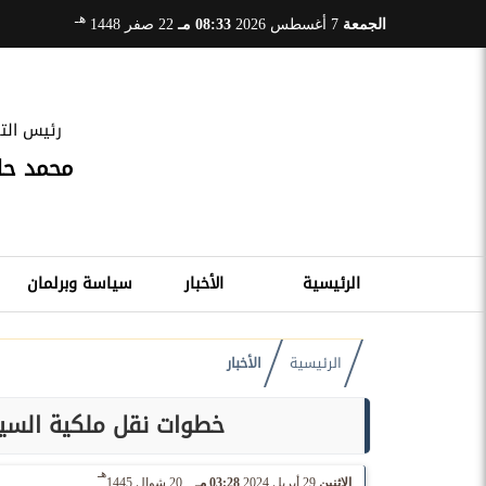
هـ
الجمعة
7 أغسطس 2026
08:33 مـ
22 صفر 1448
رئيس التح
محمد ح
الرئيسية
الأخبار
سياسة وبرلمان
الرئيسية
الأخبار
خطوات نقل ملكية السيارة 2024.. على موقع بوابة م
هـ
الإثنين
29 أبريل 2024
03:28 مـ
20 شوال 1445