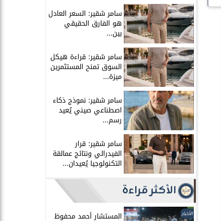
سامر شقير: السعر العادل
هو الفارق الحقيقي
بين...
سامر شقير: قراءة هيكل
السوق تمنح المستثمرين
ميزة...
سامر شقير: نموذج ذكاء
اصطناعي صيني يُعيد
رسم...
سامر شقير: قرار
الفيدرالي ونتائج عمالقة
التكنولوجيا يُعيدان...
الأكثر قراءة
الأخبار
المستشار أحمد محفوظ