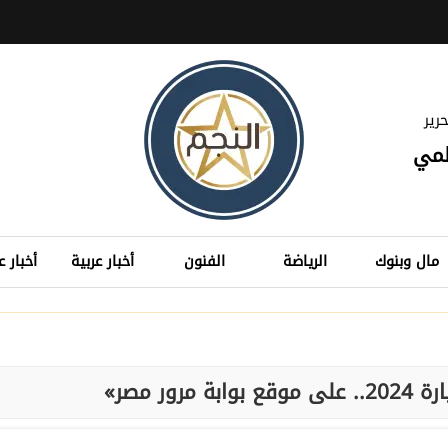
رير
لمي
مال وبنوك
الرياضة
الفنون
أخبار عربية
أخبار ع
رور مصر»