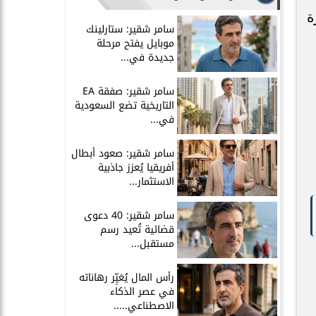
رة
سامر شقير: ستارلينك
موبايل يفتح مرحلة
جديدة في...
سامر شقير: صفقة EA
التاريخية تضع السعودية
في...
سامر شقير: صعود أبطال
أفريقيا يُعزز جاذبية
الاستثمار...
سامر شقير: 40 دعوى
قضائية تُعيد رسم
مستقبل...
رأس المال يُغيِّر رهاناته
في عصر الذكاء
الاصطناعي.....