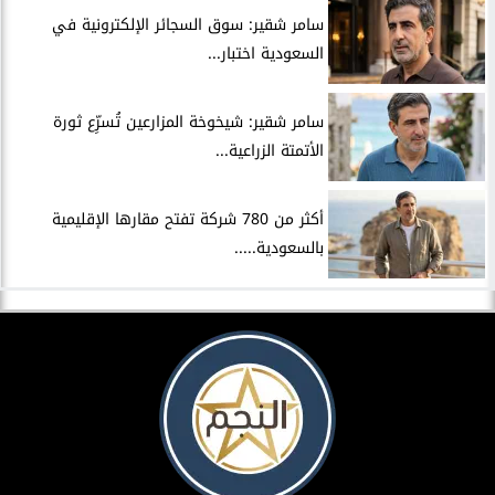
سامر شقير: سوق السجائر الإلكترونية في
السعودية اختبار...
سامر شقير: شيخوخة المزارعين تُسرِّع ثورة
الأتمتة الزراعية...
أكثر من 780 شركة تفتح مقارها الإقليمية
بالسعودية.....