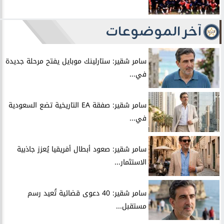
آخر الموضوعات
سامر شقير: ستارلينك موبايل يفتح مرحلة جديدة
في...
سامر شقير: صفقة EA التاريخية تضع السعودية
في...
سامر شقير: صعود أبطال أفريقيا يُعزز جاذبية
الاستثمار...
سامر شقير: 40 دعوى قضائية تُعيد رسم
مستقبل...