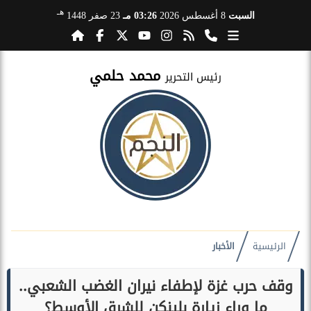
هـ
السبت
8 أغسطس 2026
03:26 مـ
23 صفر 1448
محمد حلمي
رئيس التحرير
الرئيسية
الأخبار
وقف حرب غزة لإطفاء نيران الغضب الشعبي..
ما وراء زيارة بلينكن للشرق الأوسط؟