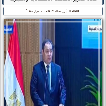
هـ
الثلاثاء
30 أبريل 2024
04:23 مـ
21 شوال 1445