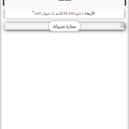
هـ
الأربعاء
1 مايو 2024
12:53 مـ
22 شوال 1445
سيارة متروكة