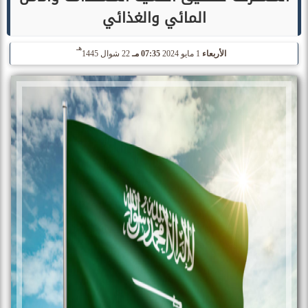
المائي والغذائي
هـ
الأربعاء
1 مايو 2024
07:35 مـ
22 شوال 1445