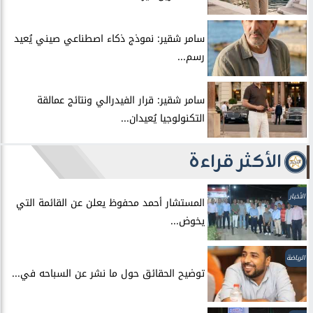
سامر شقير: نموذج ذكاء اصطناعي صيني يُعيد
رسم...
سامر شقير: قرار الفيدرالي ونتائج عمالقة
التكنولوجيا يُعيدان...
الأكثر قراءة
الأخبار
المستشار أحمد محفوظ يعلن عن القائمة التي
يخوض...
الرياضة
توضيح الحقائق حول ما نشر عن السباحه في...