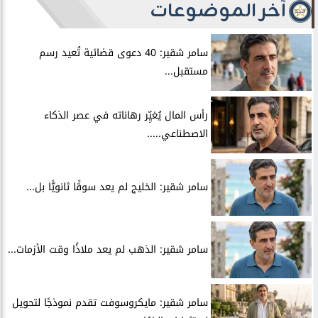
آخر الموضوعات
سامر شقير: 40 دعوى قضائية تُعيد رسم
مستقبل...
رأس المال يُغيِّر رهاناته في عصر الذكاء
الاصطناعي.....
سامر شقير: الخليج لم يعد سوقًا ثانويًّا بل...
سامر شقير: الذهب لم يعد ملاذًا وقت الأزمات...
سامر شقير: مايكروسوفت تقدم نموذجًا لتحويل