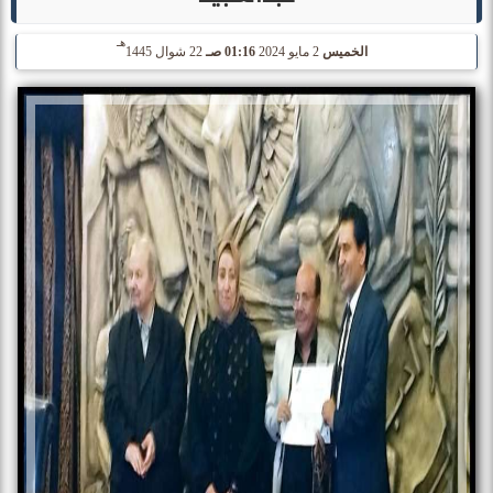
هـ
الخميس
2 مايو 2024
01:16 صـ
22 شوال 1445