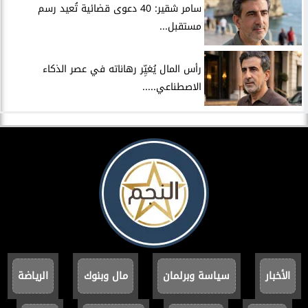
سامر شقير: 40 دعوى قضائية تُعيد رسم
مستقبل...
رأس المال يُغيِّر رهاناته في عصر الذكاء
الاصطناعي.....
الأخبار
سياسة وبرلمان
مال وبنوك
الرياضة