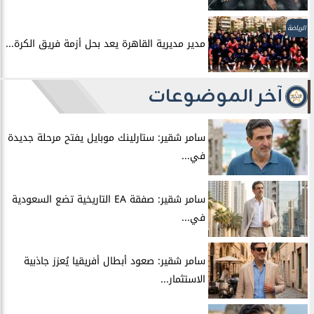
الرياضة
مدير مديرية القاهرة يعد بحل أزمة فريق الكرة...
آخر الموضوعات
سامر شقير: ستارلينك موبايل يفتح مرحلة جديدة
في...
سامر شقير: صفقة EA التاريخية تضع السعودية
في...
سامر شقير: صعود أبطال أفريقيا يُعزز جاذبية
الاستثمار...