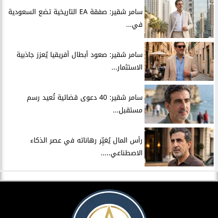
سامر شقير: صفقة EA التاريخية تضع السعودية
في...
سامر شقير: صعود أبطال أفريقيا يُعزز جاذبية
الاستثمار...
سامر شقير: 40 دعوى قضائية تُعيد رسم
مستقبل...
رأس المال يُغيِّر رهاناته في عصر الذكاء
الاصطناعي.....