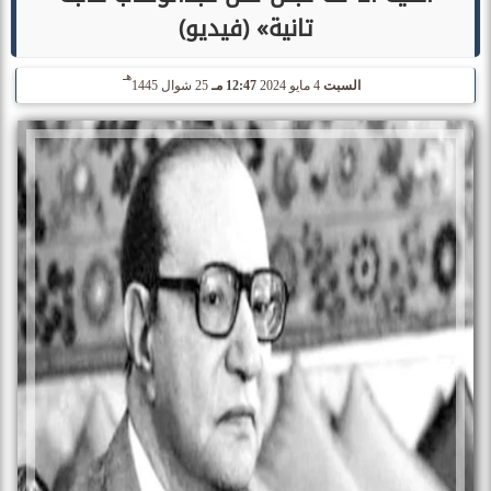
تانية» (فيديو)
هـ
السبت
4 مايو 2024
12:47 مـ
25 شوال 1445