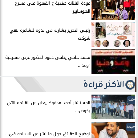
عودة الفنانه هندية ع القهوة على مسرح
الهوسابير
رئيس التحرير يشارك في ندوه للشاعرة نهي
شوكت
محمد حلمي يتلقى دعوة لحضور عرض مسرحية
”وعد...
الأكثر قراءة
الأخبار
المستشار أحمد محفوظ يعلن عن القائمة التي
يخوض...
الرياضة
توضيح الحقائق حول ما نشر عن السباحه في...