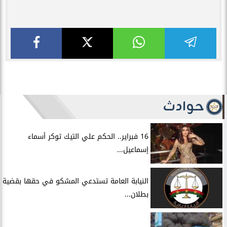
حوادث
16 فبراير.. الحكم علي التيك توكر أسماء
إسماعيل...
النيابة العامة تستدعي المشكو في حقها بقضية
بطلان...