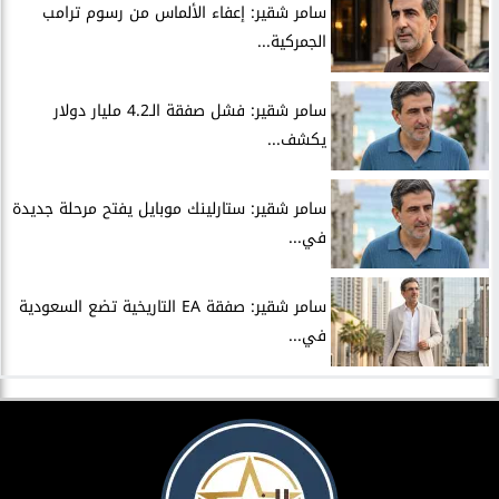
سامر شقير: إعفاء الألماس من رسوم ترامب
الجمركية...
سامر شقير: فشل صفقة الـ4.2 مليار دولار
يكشف...
سامر شقير: ستارلينك موبايل يفتح مرحلة جديدة
في...
سامر شقير: صفقة EA التاريخية تضع السعودية
في...